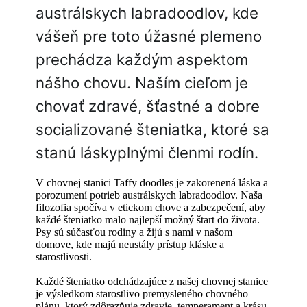
austrálskych labradoodlov, kde
vášeň pre toto úžasné plemeno
prechádza každým aspektom
nášho chovu. Naším cieľom je
chovať zdravé, šťastné a dobre
socializované šteniatka, ktoré sa
stanú láskyplnými členmi rodín.
V chovnej stanici Taffy doodles je zakorenená láska a
porozumení potrieb austrálskych labradoodlov. Naša
filozofia spočíva v etickom chove a zabezpečení, aby
každé šteniatko malo najlepší možný štart do života.
Psy sú súčasťou rodiny a žijú s nami v našom
domove, kde majú neustály prístup kláske a
starostlivosti.
Každé šteniatko odchádzajúce z našej chovnej stanice
je výsledkom starostlivo premysleného chovného
plánu, ktorý zdôrazňuje zdravie, temperament a krásu