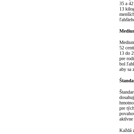
35 a 42
13 kilo
menších
ľahšieh
Mediu
Medium 
52 cent
13 do 2
pre rodi
bol ľah
aby sa z
Štanda
Štandar
dosahuj
hmotnos
pre týc
povahou
aktívne
Každá z