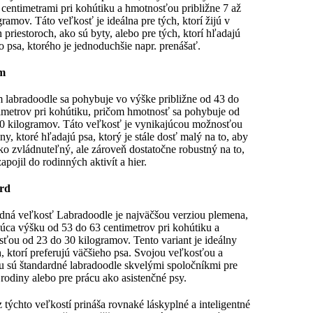
 centimetrami pri kohútiku a hmotnosťou približne 7 až
gramov. Táto veľkosť je ideálna pre tých, ktorí žijú v
 priestoroch, ako sú byty, alebo pre tých, ktorí hľadajú
o psa, ktorého je jednoduchšie napr. prenášať.
m
labradoodle sa pohybuje vo výške približne od 43 do
imetrov pri kohútiku, pričom hmotnosť sa pohybuje od
0 kilogramov. Táto veľkosť je vynikajúcou možnosťou
ny, ktoré hľadajú psa, ktorý je stále dosť malý na to, aby
ko zvládnuteľný, ale zároveň dostatočne robustný na to,
apojil do rodinných aktivít a hier.
rd
dná veľkosť Labradoodle je najväčšou verziou plemena,
úca výšku od 53 do 63 centimetrov pri kohútiku a
ťou od 23 do 30 kilogramov. Tento variant je ideálny
h, ktorí preferujú väčšieho psa. Svojou veľkosťou a
 sú štandardné labradoodle skvelými spoločníkmi pre
 rodiny alebo pre prácu ako asistenčné psy.
 týchto veľkostí prináša rovnaké láskyplné a inteligentné