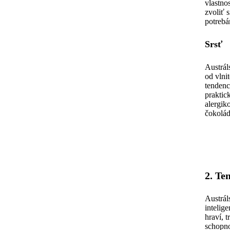
vlastno
zvoliť 
potrebá
Srsť
Austrál
od vlni
tendenc
praktic
alergik
čokolád
2. T
Austrál
intelig
hraví, 
schopno