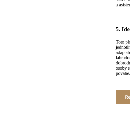
a asist
5. Id
Toto pl
jednotl
adaptab
labrado
dobrodr
osoby s
povahe
Re