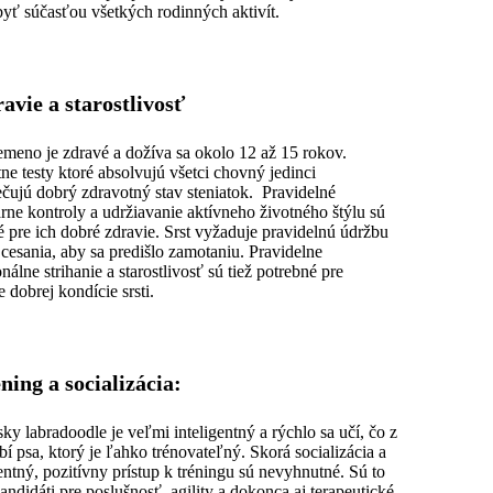
byť súčasťou všetkých rodinných aktivít.
ravie a starostlivosť
emeno je zdravé a dožíva sa okolo 12 až 15 rokov.
ne testy ktoré absolvujú všetci chovný jedinci
čujú dobrý zdravotný stav steniatok. Pravidelné
árne kontroly a udržiavanie aktívneho životného štýlu sú
 pre ich dobré zdravie. Srst vyžaduje pravidelnú údržbu
 cesania, aby sa predišlo zamotaniu. Pravidelne
nálne strihanie a starostlivosť sú tiež potrebné pre
e dobrej kondície srsti.
éning a socializácia:
sky labradoodle je veľmi inteligentný a rýchlo sa učí, čo z
bí psa, ktorý je ľahko trénovateľný. Skorá socializácia a
entný, pozitívny prístup k tréningu sú nevyhnutné. Sú to
kandidáti pre poslušnosť, agility a dokonca aj terapeutické