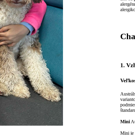
alergén
alergik
Cha
1. Vz
Veľko
Austrál
variant
podmien
štandar
Mini
Au
Mini je