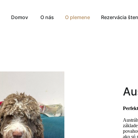
Domov
O nás
O plemene
Rezervácia šten
Au
Perfek
Austrál
základe
povahou
ako sú 