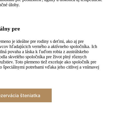
enčné úlohy.
eálny pre
emeno je ideálne pre rodiny s deťmi, ako aj pre
ivcov hľadajúcich verného a aktívneho spoločníka. Ich
ilná povaha a láska k ľuďom robia z austrálskeho
odla skvelého spoločníka pre život plný rôznych
užstiev. Toto plemeno tiež exceluje ako spoločník pre
o špeciálnymi potrebami vďaka jeho citlivej a vnímavej
.
zervácia šteniatka