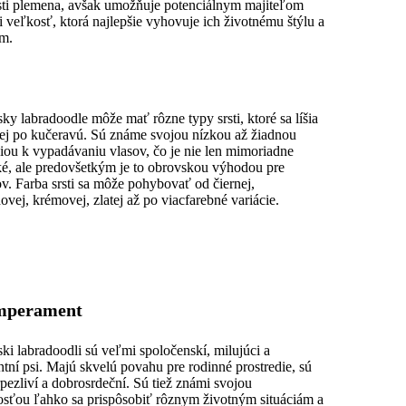
sti plemena, avšak umožňuje potenciálnym majiteľom
si veľkosť, ktorá najlepšie vyhovuje ich životnému štýlu a
m.
sky labradoodle môže mať rôzne typy srsti, ktoré sa líšia
tej po kučeravú. Sú známe svojou nízkou až žiadnou
iou k vypadávaniu vlasov, čo je nie len mimoriadne
ké, ale predovšetkým je to obrovskou výhodou pre
ov. Farba srsti sa môže pohybovať od čiernej,
ovej, krémovej, zlatej až po viacfarebné variácie.
emperament
ski labradoodli sú veľmi spoločenskí, milujúci a
entní psi. Majú skvelú povahu pre rodinné prostredie, sú
trpezliví a dobrosrdeční. Sú tiež známi svojou
sťou ľahko sa prispôsobiť rôznym životným situáciám a