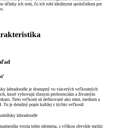
ne účinky ich srsti, čo ich robí ideálnymi spoločníkmi pre
ov.
rakteristika
hľad
sť
sky labradoodle je dostupný vo viacerých veľkostných
och, ktoré vyhovujú rôznym preferenciám a životným
kam. Tieto veľkosti sú definované ako mini, medium a
d. Tu je detailný popis každej z týchto veľkostí:
strálsky labradoodle
 najmenšia verzia tohto plemena, s výškou obvykle medzi