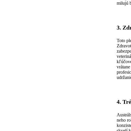
milujú 
3. Zd
Toto pl
Zdravot
zabezpe
veterin
kľúčové
vrátane
profesio
udržani
4. Tr
Austrál
neho ro
konzist
skvelí 