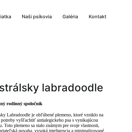
iatka
Naši psíkovia
Galéria
Kontakt
strálsky labradoodle
tný rodinný spoločník
sky Labradoodle je obľúbené plemeno, ktoré vzniklo na
 potreby vyšľachtiť antialegickeho psa s vynikajúcou
. Toto plemeno sa stalo známym pre svoje vlastnosti,
priateľská povaha, vysoká inteligencia a minimalizované